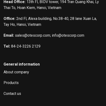
Head Office:
13th Fl, BIDV tower, 194 Tran Quang Khai, Ly
Thai To, Hoan Kiem, Hanoi, Vietnam
Office:
2nd Fl, Alexa building, No.38-40, 28 lane Xuan La,
Tay Ho, Hanoi, Vietnam
Email:
sales@otescorp.com; info@otescorp.com
Tel:
84-24-3226 2129
General information
About company
Products
Contact us