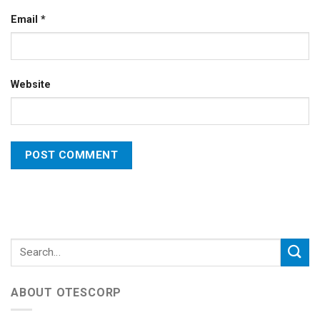
Email
*
Website
ABOUT OTESCORP