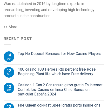
Was established in 2016 by longtime experts in
researching, inventing and developing high technology
products in the construction…..
>> More
RECENT POST
Top No Deposit Bonuses for New Casino Players
14
Oct
100 casino 108 Heroes Rtp percent free Rose
12
Beginning Plant life which have Free delivery
Oct
Casinos 1 Can 2 Can ranura giros gratis En internet
12
Confiables: Casino en línea Chile Bonos en
Oct
particular España 2024
Fire Queen gokkast Speel gratis ports inside ons
12