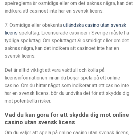
spelreglerna är osmidiga eller om det saknas några, kan det
indikera att casinoet inte har en svensk licens.
7. Osmidiga eller obekanta
utländska casino utan svensk
licens
speluttag: Licenserade casinoer i Sverige måste ha
tydliga speluttag. Om speluttaget är osmidigt eller om det
saknas några, kan det indikera att casinoet inte har en
svensk licens.
Det är alltid viktigt att vara vaktfull och kolla på
licensinformationen innan du börjar spela på ett online
casino. Om du hittar något som indikerar att ett casino inte
har en svensk licens, bör du undvika det för att skydda dig
mot potentiella risker.
Vad du kan göra för att skydda dig mot online
casino utan svensk licens
Om du väljer att spela på online casino utan svensk licens,