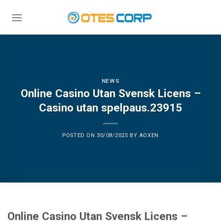
Skip
to
content
NEWS
Online Casino Utan Svensk Licens –
Casino utan spelpaus.23915
POSTED ON
30/08/2025
BY
AOXEN
Online Casino Utan Svensk Licens –