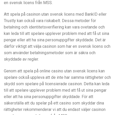
en svensk licens från MSS.
Att spela på casinon utan svensk licens med BankID eller
Trustly kan också vara riskabelt. Dessa metoder för
betalning och identitetsverifiering kan vara ovetande och
kan leda till att spelare upplever problem med att få ut sina
pengar eller att ha sina personuppgifter skyddade. Det är
därför viktigt att välja casinon som har en svensk licens och
som använder betalningsmetoder som är säkra och
skyddade av regler.
Genom att spela på online casino utan svensk licens kan
spelare också uppleva att de inte har samma rättigheter och
skydd som spelare på licensierade casinon. Detta kan leda
till att spelare upplever problem med att få ut sina pengar
eller att ha sina personuppgifter skyddade. För att
säkerställa att du spelar på ett casino som skyddar dina
rättigheter rekommenderar vi att du endast väljer casinon