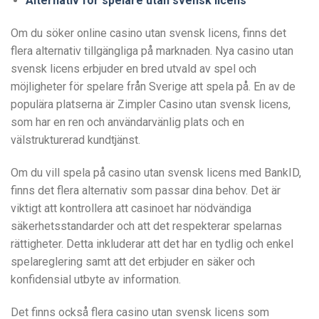
Alternativ för spelare utan svensk licens
Om du söker online casino utan svensk licens, finns det
flera alternativ tillgängliga på marknaden. Nya casino utan
svensk licens erbjuder en bred utvald av spel och
möjligheter för spelare från Sverige att spela på. En av de
populära platserna är Zimpler Casino utan svensk licens,
som har en ren och användarvänlig plats och en
välstrukturerad kundtjänst.
Om du vill spela på casino utan svensk licens med BankID,
finns det flera alternativ som passar dina behov. Det är
viktigt att kontrollera att casinoet har nödvändiga
säkerhetsstandarder och att det respekterar spelarnas
rättigheter. Detta inkluderar att det har en tydlig och enkel
spelareglering samt att det erbjuder en säker och
konfidensial utbyte av information.
Det finns också flera casino utan svensk licens som