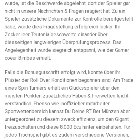
wurde, ist die Beschwerde abgelehnt, dort der Spieler gar
nicht in unsere Nachrichten & Fragen reagiert hat. Zu ein
Spieler zusätzliche Dokumente zur Kontrolle bereitgestellt
habe, wurde dies Fragestellung erfolgreich locker.
Ihr
Zocker leer Teutonia beschwerte einander über
diesseitigen langwierigen Überprüfungsprozess. Das
Angelegenheit wurde siegreich entspannt, wie der Gamer
coeur Bimbes erhielt.
Falls die Bonusgutschrift erfolgt wird, konnte über ihr
Pläsier der Roll Over Konditionen begonnen sind. Am Trade
eines Spin Turniers erhält ein Glücksspieler über den
meisten Punkten zusätzliches Haben & Freiwetten leicht
verständlich. Ebenso wie inoffizieller mitarbeiter
Sportwettenbereich kannst Du Deine RT Bet Münzen aber
untergeordnet zu diesem zweck effizienz, um den Gigant
freizuschalten und diese 8.000 Ecu hinter einbehalten. Für
jedes Tischspiel gibt es zudem verschiedene Versionen,