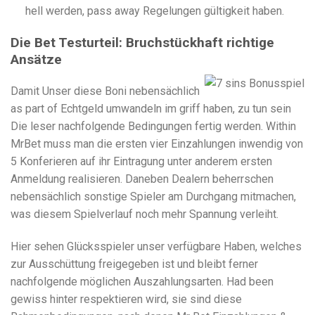
hell werden, pass away Regelungen gültigkeit haben.
Die Bet Testurteil: Bruchstückhaft richtige
Ansätze
Damit Unser diese Boni nebensächlich
as part of Echtgeld umwandeln im griff haben, zu tun sein
Die leser nachfolgende Bedingungen fertig werden. Within
MrBet muss man die ersten vier Einzahlungen inwendig von
5 Konferieren auf ihr Eintragung unter anderem ersten
Anmeldung realisieren. Daneben Dealern beherrschen
nebensächlich sonstige Spieler am Durchgang mitmachen,
was diesem Spielverlauf noch mehr Spannung verleiht.
Hier sehen Glücksspieler unser verfügbare Haben, welches
zur Ausschüttung freigegeben ist und bleibt ferner
nachfolgende möglichen Auszahlungsarten. Had been
gewiss hinter respektieren wird, sie sind diese