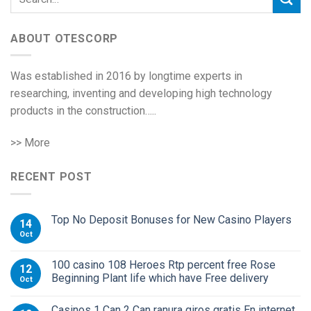
ABOUT OTESCORP
Was established in 2016 by longtime experts in
researching, inventing and developing high technology
products in the construction…..
>> More
RECENT POST
Top No Deposit Bonuses for New Casino Players
14
Oct
100 casino 108 Heroes Rtp percent free Rose
12
Beginning Plant life which have Free delivery
Oct
Casinos 1 Can 2 Can ranura giros gratis En internet