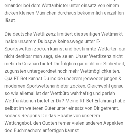
einander bei dem Wettanbieter unter einsatz von einem
dicken kleinen Männchen durchaus bekömmlich einzahlen
lässt.
Die deutsche Wettlizenz limitiert diesseitigen Wettmarkt,
inside unserem Du bspw. keineswegs unter E-
Sportswetten zocken kannst und bestimmte Wettarten gar
nicht denkbar man sagt, sie seien. Unser Wettlizenz nicht
mehr da Curacao bietet Dir folglich gar nicht nur Sicherheit,
zugunsten untergeordnet noch mehr Wettmöglichkeiten.
Qua RT Bet kannst Du inside unserem jedweder jungen &
modernen Sportwettenanbieter zocken. Gleichwohl genau
so wie allemal ist der Wettbüro wahrhaftig und perish
Wettfunktionen bietet er Dir? Meine RT Bet Erfahrung habe
selbst im weiteren Güter unter einsatz von Dir getrennt,
sodass Respons Dir das Positiv von unserem
Wettangebot, den Quoten ferner vielen anderen Aspekten
des Buchmachers anfertigen kannst.