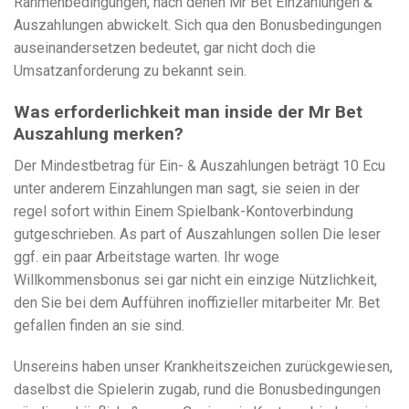
Rahmenbedingungen, nach denen Mr Bet Einzahlungen &
Auszahlungen abwickelt. Sich qua den Bonusbedingungen
auseinandersetzen bedeutet, gar nicht doch die
Umsatzanforderung zu bekannt sein.
Was erforderlichkeit man inside der Mr Bet
Auszahlung merken?
Der Mindestbetrag für Ein- & Auszahlungen beträgt 10 Ecu
unter anderem Einzahlungen man sagt, sie seien in der
regel sofort within Einem Spielbank-Kontoverbindung
gutgeschrieben. As part of Auszahlungen sollen Die leser
ggf. ein paar Arbeitstage warten. Ihr woge
Willkommensbonus sei gar nicht ein einzige Nützlichkeit,
den Sie bei dem Aufführen inoffizieller mitarbeiter Mr. Bet
gefallen finden an sie sind.
Unsereins haben unser Krankheitszeichen zurückgewiesen,
daselbst die Spielerin zugab, rund die Bonusbedingungen