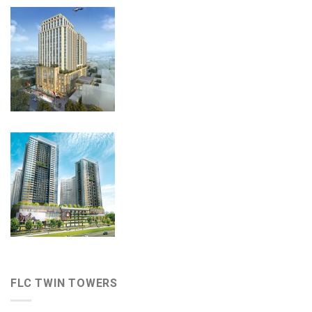
FLC TWIN TOWERS