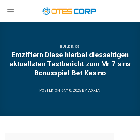
Skip
to
content
BUILDINGS
Entziffern Diese hierbei diesseitigen
aktuellsten Testbericht zum Mr 7 sins
Bonusspiel Bet Kasino
POSTED ON
04/10/2025
BY
AOXEN