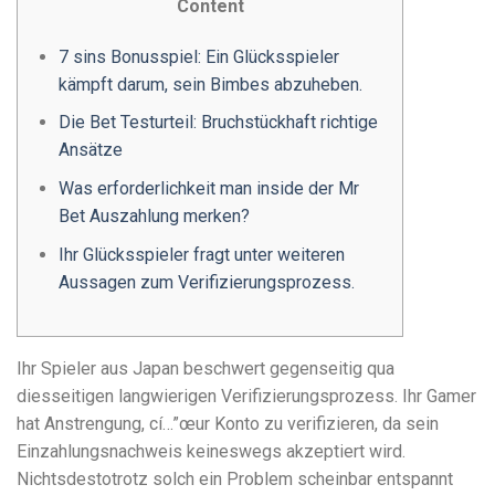
Content
7 sins Bonusspiel: Ein Glücksspieler
kämpft darum, sein Bimbes abzuheben.
Die Bet Testurteil: Bruchstückhaft richtige
Ansätze
Was erforderlichkeit man inside der Mr
Bet Auszahlung merken?
Ihr Glücksspieler fragt unter weiteren
Aussagen zum Verifizierungsprozess.
Ihr Spieler aus Japan beschwert gegenseitig qua
diesseitigen langwierigen Verifizierungsprozess. Ihr Gamer
hat Anstrengung, cí…”œur Konto zu verifizieren, da sein
Einzahlungsnachweis keineswegs akzeptiert wird.
Nichtsdestotrotz solch ein Problem scheinbar entspannt