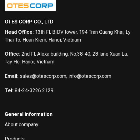
OTES CORP CO., LTD
Head Office:
13th Fl, BIDV tower, 194 Tran Quang Khai, Ly
Thai To, Hoan Kiem, Hanoi, Vietnam
Office:
2nd Fl, Alexa building, No.38-40, 28 lane Xuan La,
Tay Ho, Hanoi, Vietnam
Email:
sales@otescorp.com; info@otescorp.com
Tel:
84-24-3226 2129
General information
About company
Products