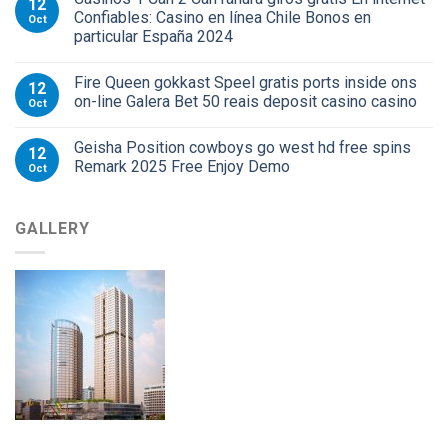
12
Confiables: Casino en línea Chile Bonos en
Oct
particular España 2024
Fire Queen gokkast Speel gratis ports inside ons
12
on-line Galera Bet 50 reais deposit casino casino
Oct
Geisha Position cowboys go west hd free spins
12
Remark 2025 Free Enjoy Demo
Oct
GALLERY