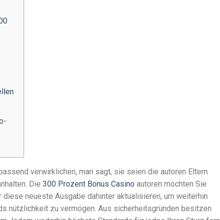
300
llen
o-
 passend verwirklichen, man sagt, sie seien die autoren Eltern
anhalten. Die
300 Prozent Bonus Casino
autoren möchten Sie
r diese neueste Ausgabe dahinter aktualisieren, um weiterhin
ds nützlichkeit zu vermögen.
Aus sicherheitsgründen besitzen