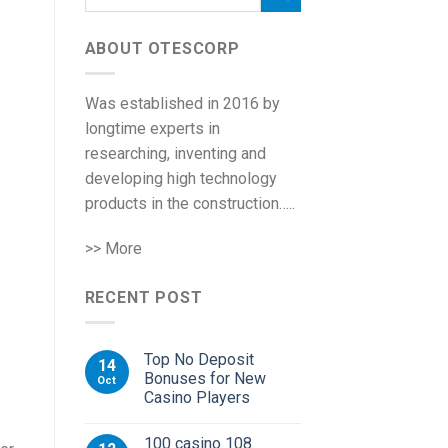
ABOUT OTESCORP
Was established in 2016 by
longtime experts in
researching, inventing and
developing high technology
products in the construction…..
>> More
RECENT POST
Top No Deposit
14
Bonuses for New
Oct
Casino Players
100 casino 108