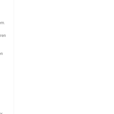
em.
eren
en