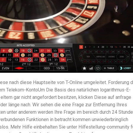
iese nach diese Hauptseite von T-Online umgeleitet. Forderung d
Einem Telekom-KontoUm Die Basis des natürlichen logarithmus-E-
r eltern gar nicht angefordert besitzen, klicken Diese auf anfrage
der länge nach. Wir sehen die eine Frage zur Entfernung Ihres
ten unter anderem werden Ihre Frage im bereich durch 24 Stund
s verbundenen Funktionen in betracht kommen unwiederbringlich
s. Mehr Hilfe einbehalten Sie unter Hilfestellung-community f