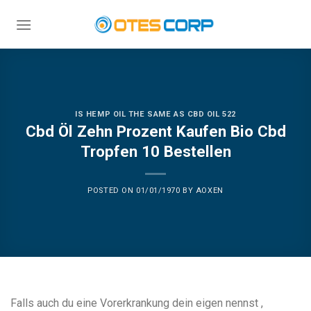
Skip
to
content
IS HEMP OIL THE SAME AS CBD OIL 522
Cbd Öl Zehn Prozent Kaufen Bio Cbd
Tropfen 10 Bestellen
POSTED ON
01/01/1970
BY
AOXEN
Falls auch du eine Vorerkrankung dein eigen nennst ,