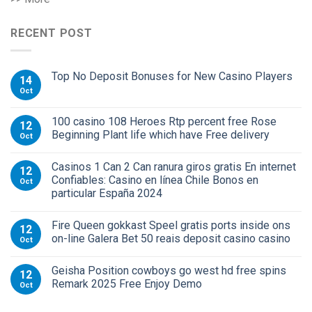
RECENT POST
Top No Deposit Bonuses for New Casino Players
14
Oct
100 casino 108 Heroes Rtp percent free Rose
12
Beginning Plant life which have Free delivery
Oct
Casinos 1 Can 2 Can ranura giros gratis En internet
12
Confiables: Casino en línea Chile Bonos en
Oct
particular España 2024
Fire Queen gokkast Speel gratis ports inside ons
12
on-line Galera Bet 50 reais deposit casino casino
Oct
Geisha Position cowboys go west hd free spins
12
Remark 2025 Free Enjoy Demo
Oct