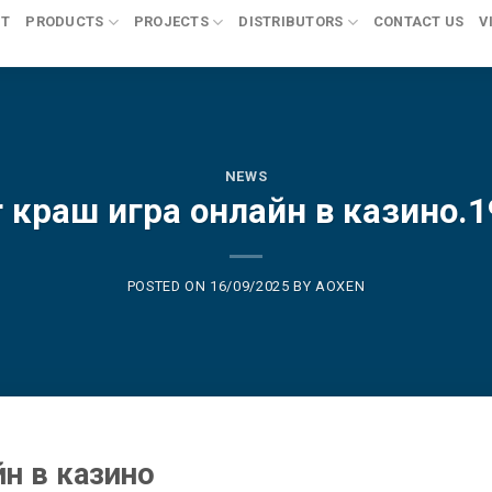
UT
PRODUCTS
PROJECTS
DISTRIBUTORS
CONTACT US
V
NEWS
r краш игра онлайн в казино.1
POSTED ON
16/09/2025
BY
AOXEN
йн в казино