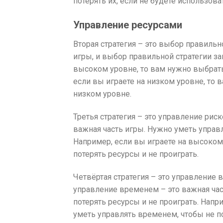
потерять их, если не будете использов
Управление ресурсами
Вторая стратегия – это выбор правильно
игры, и выбор правильной стратегии за
высоком уровне, то вам нужно выбрать 
если вы играете на низком уровне, то 
низком уровне.
Третья стратегия – это управление риско
важная часть игры. Нужно уметь управл
Например, если вы играете на высоком
потерять ресурсы и не проиграть.
Четвёртая стратегия – это управление в
управление временем – это важная час
потерять ресурсы и не проиграть. Напр
уметь управлять временем, чтобы не по