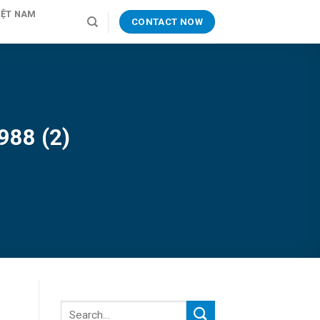
IỆT NAM
CONTACT NOW
988 (2)