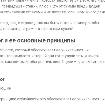
тактику “мартингейла”, которая заключается в том, что игр
е предыдущей ставки, плюс 1-2% от суммы предыдущей
авлять своими ставками и не потерять слишком много дене
гии и удачи, и игроки должны быть готовы к риску, чтобы
 то авиатор игра – это то, что вам нужно!
or и ее основные принципы
чайности, который обеспечивает ее уникальность и
ть тип самолета, который они хотят управлять, и начать
ять самолетом, чтобы достичь своей цели – приземлиться 
or
ующие:
 принципе случайности, что обеспечивает ее уникальность и