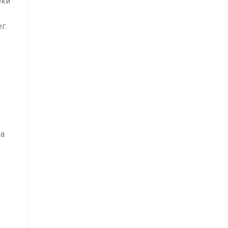
оки
г.
на