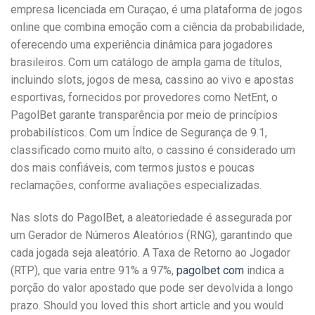
empresa licenciada em Curaçao, é uma plataforma de jogos
online que combina emoção com a ciência da probabilidade,
oferecendo uma experiência dinâmica para jogadores
brasileiros. Com um catálogo de ampla gama de títulos,
incluindo slots, jogos de mesa, cassino ao vivo e apostas
esportivas, fornecidos por provedores como NetEnt, o
PagolBet garante transparência por meio de princípios
probabilísticos. Com um Índice de Segurança de 9.1,
classificado como muito alto, o cassino é considerado um
dos mais confiáveis, com termos justos e poucas
reclamações, conforme avaliações especializadas.
Nas slots do PagolBet, a aleatoriedade é assegurada por
um Gerador de Números Aleatórios (RNG), garantindo que
cada jogada seja aleatório. A Taxa de Retorno ao Jogador
(RTP), que varia entre 91% a 97%,
pagolbet com
indica a
porção do valor apostado que pode ser devolvida a longo
prazo. Should you loved this short article and you would