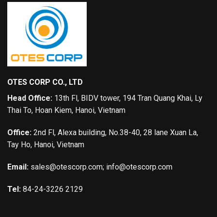
OTES CORP CO., LTD
Head Office:
13th Fl, BIDV tower, 194 Tran Quang Khai, Ly
Thai To, Hoan Kiem, Hanoi, Vietnam
Office:
2nd Fl, Alexa building, No.38-40, 28 lane Xuan La,
Tay Ho, Hanoi, Vietnam
Email:
sales@otescorp.com; info@otescorp.com
Tel:
84-24-3226 2129